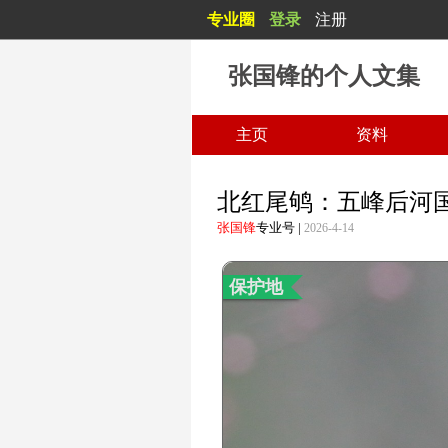
专业圈
登录
注册
张国锋的个人文集
主页
资料
北红尾鸲：五峰后河
张国锋
专业号
|
2026-4-14