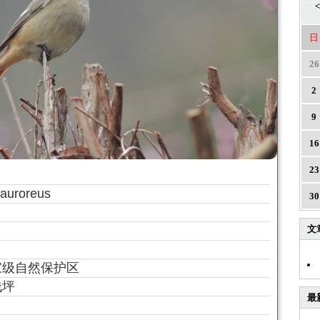
<
日
26
2
9
16
23
 auroreus
30
文
家级自然保护区
栈坪
最