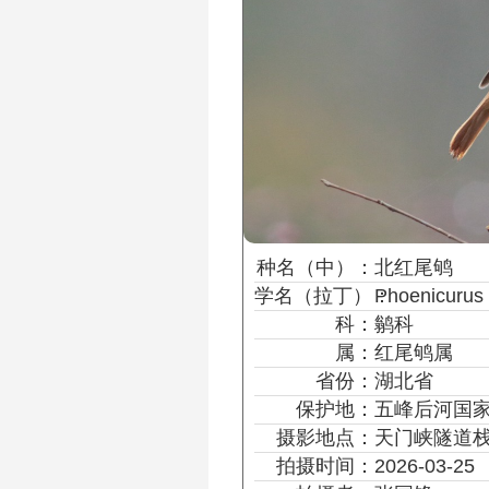
种名
（中）
：
北红尾鸲
学名
（拉丁）
：
Phoenicurus
科：
鹟科
属：
红尾鸲属
省份：
湖北省
保护地：
五峰后河国
摄影地点：
天门峡隧道
拍摄时间：
2026-03-25